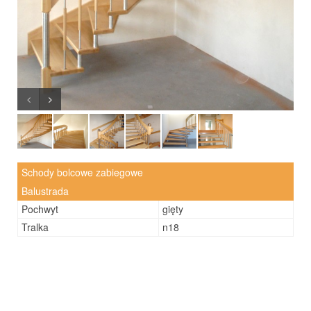
Schody bolcowe zabiegowe
Balustrada
Pochwyt
gięty
Tralka
n18