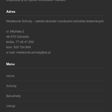
Adres
Niedworok Schody – zakład stolarski i producent schodów drewnianych.
ul. Młyńska 2
46-070 Ochodze
tel/fax. 77 46 47 250
kom. 505 724 849
e-mail: niedworok.schody@op.pl
Menu
Home
Schody
Balustrady
Usługi