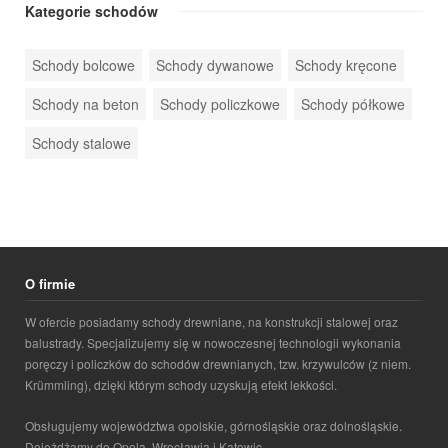
Kategorie schodów
Schody bolcowe
Schody dywanowe
Schody kręcone
Schody na beton
Schody policzkowe
Schody półkowe
Schody stalowe
O firmie
W ofercie posiadamy schody drewniane, na konstrukcji stalowej oraz
balustrady. Specjalizujemy się w nowoczesnej technologii wykonania
poręczy i policzków do schodów drewnianych, tzw. krzywulców (z niem.
Krümmling), dzięki którym schody uzyskują efekt lekkości.
Obsługujemy województwa opolskie, górnośląskie oraz dolnośląskie.
Dojeżdżamy do Opola, Wrocławia i Katowic.