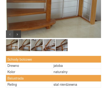
Schody bolcowe
Drewno
jatoba
Kolor
naturalny
Balustrada
Reling
stal nierdzewna