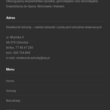
Obsługujemy województwa opolskie, górnośląskie oraz dolnośląskie.
Dojeżdżamy do Opola, Wrocławia i Katowic.
Adres
Niedworok Schody – zakład stolarski i producent schodów drewnianych.
ul. Młyńska 2
46-070 Ochodze
tel/fax. 77 46 47 250
kom. 505 724 849
e-mail: niedworok.schody@op.pl
Menu
Home
Schody
Balustrady