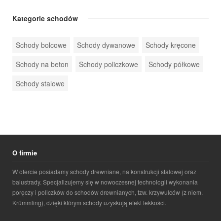
Kategorie schodów
Schody bolcowe
Schody dywanowe
Schody kręcone
Schody na beton
Schody policzkowe
Schody półkowe
Schody stalowe
O firmie
W ofercie posiadamy schody drewniane, na konstrukcji stalowej oraz
balustrady. Specjalizujemy się w nowoczesnej technologii wykonania
poręczy i policzków do schodów drewnianych, tzw. krzywulców (z niem.
Krümmling), dzięki którym schody uzyskują efekt lekkości.