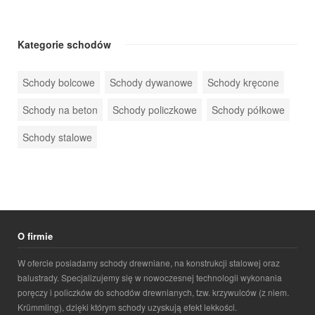
Kategorie schodów
Schody bolcowe
Schody dywanowe
Schody kręcone
Schody na beton
Schody policzkowe
Schody półkowe
Schody stalowe
O firmie
W ofercie posiadamy schody drewniane, na konstrukcji stalowej oraz
balustrady. Specjalizujemy się w nowoczesnej technologii wykonania
poręczy i policzków do schodów drewnianych, tzw. krzywulców (z niem.
Krümmling), dzięki którym schody uzyskują efekt lekkości.