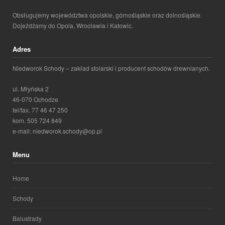
Obsługujemy województwa opolskie, górnośląskie oraz dolnośląskie.
Dojeżdżamy do Opola, Wrocławia i Katowic.
Adres
Niedworok Schody – zakład stolarski i producent schodów drewnianych.
ul. Młyńska 2
46-070 Ochodze
tel/fax. 77 46 47 250
kom. 505 724 849
e-mail: niedworok.schody@op.pl
Menu
Home
Schody
Balustrady