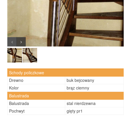
Schody policzkowe
Drewno
buk bejcowany
Kolor
brąz ciemny
Balustrada
Balustrada
stal nierdzewna
Pochwyt
gięty pr1