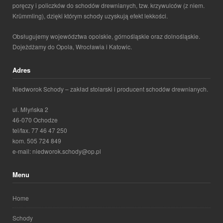
poręczy i policzków do schodów drewnianych, tzw. krzywulców (z niem.
Krümmling), dzięki którym schody uzyskują efekt lekkości.
Obsługujemy województwa opolskie, górnośląskie oraz dolnośląskie.
Dojeżdżamy do Opola, Wrocławia i Katowic.
Adres
Niedworok Schody – zakład stolarski i producent schodów drewnianych.
ul. Młyńska 2
46-070 Ochodze
tel/fax. 77 46 47 250
kom. 505 724 849
e-mail: niedworok.schody@op.pl
Menu
Home
Schody