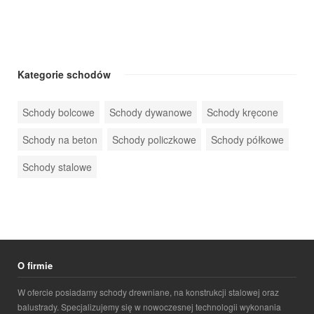
Kategorie schodów
Schody bolcowe
Schody dywanowe
Schody kręcone
Schody na beton
Schody policzkowe
Schody półkowe
Schody stalowe
O firmie
W ofercie posiadamy schody drewniane, na konstrukcji stalowej oraz
balustrady. Specjalizujemy się w nowoczesnej technologii wykonania