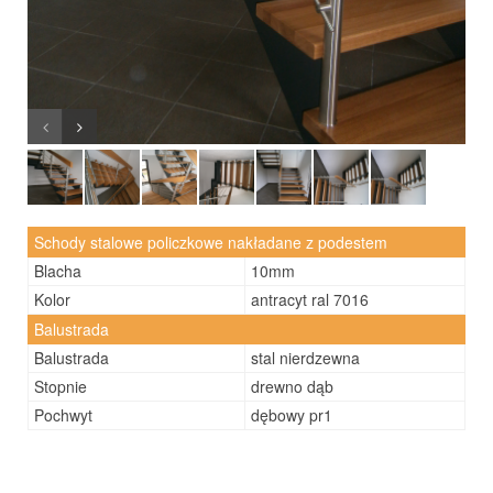
Schody stalowe policzkowe nakładane z podestem
Blacha
10mm
Kolor
antracyt ral 7016
Balustrada
Balustrada
stal nierdzewna
Stopnie
drewno dąb
Pochwyt
dębowy pr1