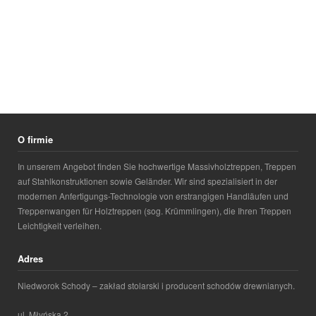
O firmie
In unserem Angebot finden Sie hochwertige Massivholztreppen, Treppen
auf Stahlkonstruktionen sowie Geländer. Wir sind spezialisiert in der
modernen Anfertigungs-Technologie von erstrangigen Handläufen und
Treppenwangen für Holztreppen (sog. Krümmlingen), die Ihren Treppen
Leichtigkeit verleihen.
Adres
Niedworok Schody – zakład stolarski i producent schodów drewnianych.
ul. Młyńska 2