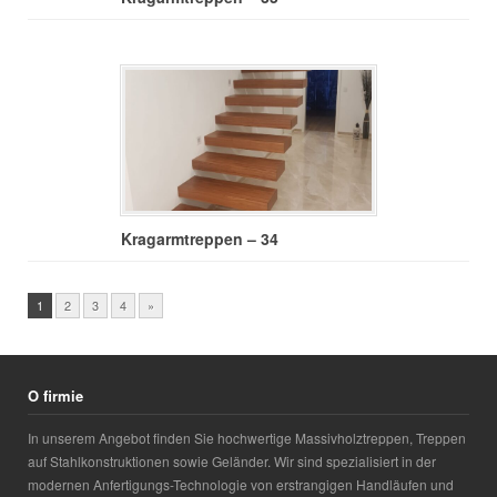
Kragarmtreppen – 34
1
2
3
4
»
O firmie
In unserem Angebot finden Sie hochwertige Massivholztreppen, Treppen
auf Stahlkonstruktionen sowie Geländer. Wir sind spezialisiert in der
modernen Anfertigungs-Technologie von erstrangigen Handläufen und