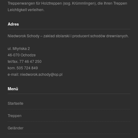
Treppenwangen für Holztreppen (sog. Krümmlingen), die Ihren Treppen
Leichtigkeit verleihen.
Adres
Niedworok Schody – zakład stolarski i producent schodów drewnianych.
ul. Młyńska 2
46-070 Ochodze
tel/fax. 77 46 47 250
kom. 505 724 849
e-mail: niedworok.schody@op.pl
Menü
Startseite
Treppen
Geländer