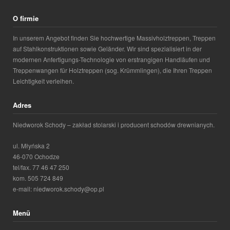
O firmie
In unserem Angebot finden Sie hochwertige Massivholztreppen, Treppen
auf Stahlkonstruktionen sowie Geländer. Wir sind spezialisiert in der
modernen Anfertigungs-Technologie von erstrangigen Handläufen und
Treppenwangen für Holztreppen (sog. Krümmlingen), die Ihren Treppen
Leichtigkeit verleihen.
Adres
Niedworok Schody – zakład stolarski i producent schodów drewnianych.
ul. Młyńska 2
46-070 Ochodze
tel/fax. 77 46 47 250
kom. 505 724 849
e-mail: niedworok.schody@op.pl
Menü