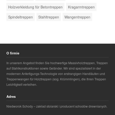
Holzverkleidung für Betontreppen
Kragarmtreppen
Spindeltreppen
Stahltreppen
Wangentreppen
O firmie
In unserem Angebot finden Sie hochwertige Massivholztreppen, Treppen
auf Stahlkonstruktionen sowie Geländer. Wir sind spezialisiert in der
modernen Anfertigungs-Technologie von erstrangigen Handläufen und
Treppenwangen für Holztreppen (sog. Krümmlingen), die Ihren Treppen
Leichtigkeit verleihen.
Adres
Niedworok Schody – zakład stolarski i producent schodów drewnianych.